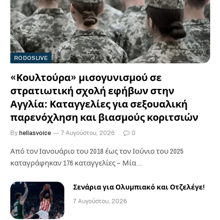
RODOSLIVE
«Κουλτούρα» μισογυνισμού σε
στρατιωτική σχολή εφήβων στην
Αγγλία: Καταγγελίες για σεξουαλική
παρενόχληση και βιασμούς κοριτσιών
By
hellasvoice
7 Αυγούστου, 2026
0
Από τον Ιανουάριο του 2018 έως τον Ιούνιο του 2025
καταγράφηκαν 176 καταγγελίες – Μία…
Σενάρια για Ολυμπιακό και Οτζελέγε!
7 Αυγούστου, 2026