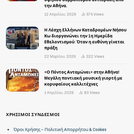
την Αθήνα.
12 Απριλίου, 2026
574
Views
Η Λέσχη Ελλήνων Καταδρομέων Νήσου
Κω διοργανώνει την 1η Ημερίδα
Εθελοντισμού: Όταν η ευθύνη γίνεται
πράξη
22 Μαρτίου, 2026
322
Views
«Ο Πόντος Ανταμώνει» στην Αθήνα!
Mεγάλη ποντιακή μουσική γιορτή με
κορυφαίους καλλιτέχνες
1 Απριλίου, 2026
83
Views
ΧΡΗΣΙΜΟΙ ΣΥΝΔΕΣΜΟΙ
Όροι Χρήσης – Πολιτική Απορρήτου & Cookies