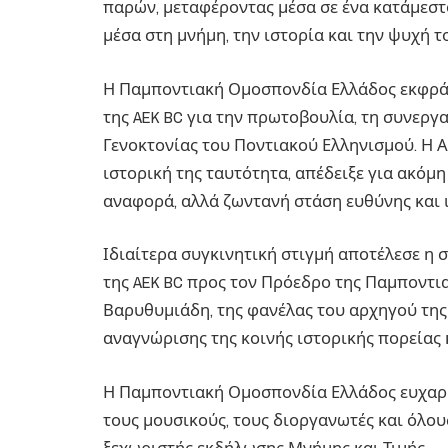
παρών, μεταφέροντας μέσα σε ένα κατάμεστο
μέσα στη μνήμη, την ιστορία και την ψυχή τ
Η Παμποντιακή Ομοσπονδία Ελλάδος εκφράζε
της AEK BC για την πρωτοβουλία, τη συνεργ
Γενοκτονίας του Ποντιακού Ελληνισμού. Η ΑΕ
ιστορική της ταυτότητα, απέδειξε για ακόμη
αναφορά, αλλά ζωντανή στάση ευθύνης και 
Ιδιαίτερα συγκινητική στιγμή αποτέλεσε η 
της AEK BC προς τον Πρόεδρο της Παμποντι
Βαρυθυμιάδη, της φανέλας του αρχηγού της
αναγνώρισης της κοινής ιστορικής πορείας 
Η Παμποντιακή Ομοσπονδία Ελλάδος ευχαρισ
τους μουσικούς, τους διοργανωτές και όλου
ξεχωριστής εκδήλωσης Μνήμης και Τιμής.