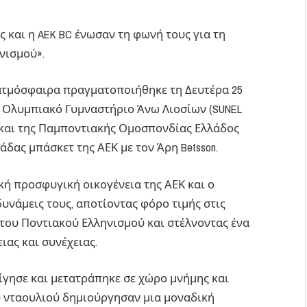
και η AEK BC ένωσαν τη φωνή τους για τη
νισμού».
 ατμόσφαιρα πραγματοποιήθηκε τη Δευτέρα 25
ο Ολυμπιακό Γυμναστήριο Άνω Λιοσίων (SUNEL
C και της Παμποντιακής Ομοσπονδίας Ελλάδος
μάδας μπάσκετ της ΑΕΚ με τον Άρη Betsson.
κή προσφυγική οικογένεια της ΑΕΚ και ο
υνάμεις τους, αποτίοντας φόρο τιμής στις
 του Ποντιακού Ελληνισμού και στέλνοντας ένα
ιας και συνέχειας.
ίγησε και μετατράπηκε σε χώρο μνήμης και
ου νταουλιού δημιούργησαν μια μοναδική