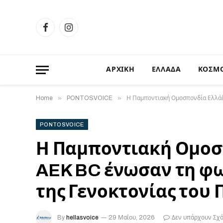
Facebook
Instagram
ΑΡΧΙΚΗ
ΕΛΛΑΔΑ
ΚΟΣΜ
»
»
Home
PONTOSVOICE
Η Παμποντιακή Ομοσπονδία Ελλάδο
PONTOSVOICE
Η Παμποντιακή Ομοσπ
AEK BC ένωσαν τη φω
της Γενοκτονίας του
By
hellasvoice
29 Μαΐου, 2026
Δεν υπάρχουν Σχό