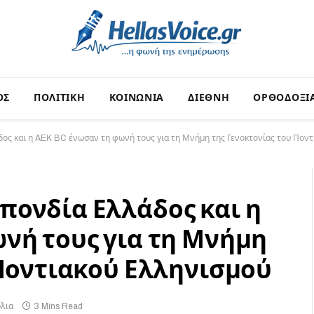
ΟΣ
ΠΟΛΙΤΙΚΗ
ΚΟΙΝΩΝΙΑ
ΔΙΕΘΝΗ
ΟΡΘΟΔΟΞΙ
ς και η AEK BC ένωσαν τη φωνή τους για τη Μνήμη της Γενοκτονίας του Πον
ονδία Ελλάδος και η
νή τους για τη Μνήμη
 Ποντιακού Ελληνισμού
λια
3 Mins Read