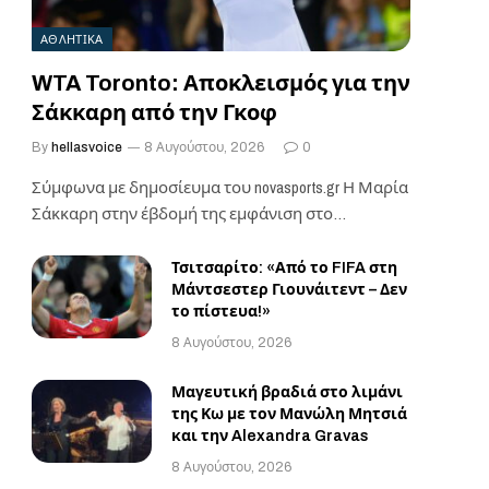
ΑΘΛΗΤΙΚΑ
WTA Toronto: Αποκλεισμός για την
Σάκκαρη από την Γκοφ
By
hellasvoice
8 Αυγούστου, 2026
0
Σύμφωνα με δημοσίευμα του novasports.gr Η Μαρία
Σάκκαρη στην έβδομή της εμφάνιση στο
τουρνουά στο…
Τσιτσαρίτο: «Από το FIFA στη
Μάντσεστερ Γιουνάιτεντ – Δεν
το πίστευα!»
8 Αυγούστου, 2026
Μαγευτική βραδιά στο λιμάνι
της Κω με τον Μανώλη Μητσιά
και την Alexandra Gravas
8 Αυγούστου, 2026