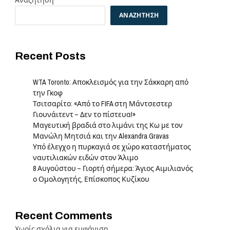
Αναζήτηση
ΑΝΑΖΉΤΗΣΗ
Recent Posts
WTA Toronto: Αποκλεισμός για την Σάκκαρη από
την Γκοφ
Τσιτσαρίτο: «Από το FIFA στη Μάντσεστερ
Γιουνάιτεντ – Δεν το πίστευα!»
Μαγευτική βραδιά στο λιμάνι της Κω με τον
Μανώλη Μητσιά και την Alexandra Gravas
Υπό έλεγχο η πυρκαγιά σε χώρο καταστήματος
ναυτιλιακών ειδών στον Άλιμο
8 Αυγούστου – Γιορτή σήμερα: Άγιος Αιμιλιανός
ο Ομολογητής, Επίσκοπος Κυζίκου
Recent Comments
Χωρίς σχόλια για εμφάνιση.