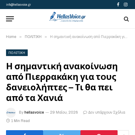
info@hellasvoice.gr
Facebook
Insta
»
»
Home
ΠΟΛΙΤΙΚΗ
Η σημαντική ανακοίνωση από Πιερρακάκη για τoυς δανειολήπτες – Τι θα πει από τα Χανιά
ΠΟΛΙΤΙΚΗ
Η σημαντική ανακοίνωση
από Πιερρακάκη για τoυς
δανειολήπτες – Τι θα πει
από τα Χανιά
By
hellasvoice
29 Μαΐου, 2026
Δεν υπάρχουν Σχόλια
1 Min Read