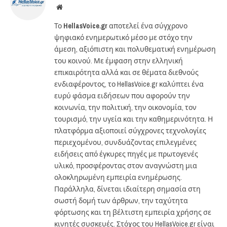
Website
Το
HellasVoice.gr
αποτελεί ένα σύγχρονο
ψηφιακό ενημερωτικό μέσο με στόχο την
άμεση, αξιόπιστη και πολυθεματική ενημέρωση
του κοινού. Με έμφαση στην ελληνική
επικαιρότητα αλλά και σε θέματα διεθνούς
ενδιαφέροντος, το HellasVoice.gr καλύπτει ένα
ευρύ φάσμα ειδήσεων που αφορούν την
κοινωνία, την πολιτική, την οικονομία, τον
τουρισμό, την υγεία και την καθημερινότητα. Η
πλατφόρμα αξιοποιεί σύγχρονες τεχνολογίες
περιεχομένου, συνδυάζοντας επιλεγμένες
ειδήσεις από έγκυρες πηγές με πρωτογενές
υλικό, προσφέροντας στον αναγνώστη μια
ολοκληρωμένη εμπειρία ενημέρωσης.
Παράλληλα, δίνεται ιδιαίτερη σημασία στη
σωστή δομή των άρθρων, την ταχύτητα
φόρτωσης και τη βέλτιστη εμπειρία χρήσης σε
κινητές συσκευές. Στόχος του HellasVoice.gr είναι