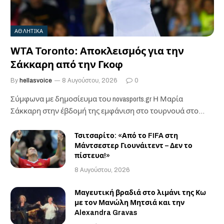
ΑΘΛΗΤΙΚΑ
WTA Toronto: Αποκλεισμός για την
Σάκκαρη από την Γκοφ
By
hellasvoice
8 Αυγούστου, 2026
0
Σύμφωνα με δημοσίευμα του novasports.gr Η Μαρία
Σάκκαρη στην έβδομή της εμφάνιση στο τουρνουά στο…
Τσιτσαρίτο: «Από το FIFA στη
Μάντσεστερ Γιουνάιτεντ – Δεν το
πίστευα!»
8 Αυγούστου, 2026
Μαγευτική βραδιά στο λιμάνι της Κω
με τον Μανώλη Μητσιά και την
Alexandra Gravas