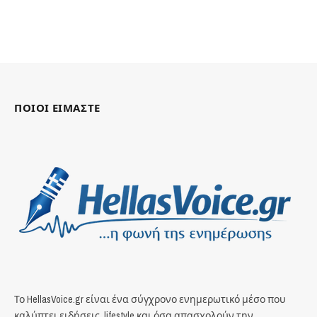
ΠΟΙΟΙ ΕΙΜΑΣΤΕ
Το HellasVoice.gr είναι ένα σύγχρονο ενημερωτικό μέσο που
καλύπτει ειδήσεις, lifestyle και όσα απασχολούν την