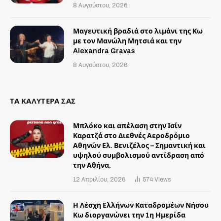
8 Αυγούστου, 2026
Μαγευτική βραδιά στο λιμάνι της Κω
με τον Μανώλη Μητσιά και την
Alexandra Gravas
8 Αυγούστου, 2026
ΤΑ ΚΑΛΥΤΕΡΑ ΣΑΣ
Μπλόκο και απέλαση στην Ισίν
Καρατζά στο Διεθνές Αεροδρόμιο
Αθηνών Ελ. Βενιζέλος – Σημαντική και
υψηλού συμβολισμού αντίδραση από
την Αθήνα.
12 Απριλίου, 2026
574
Views
Η Λέσχη Ελλήνων Καταδρομέων Νήσου
Κω διοργανώνει την 1η Ημερίδα