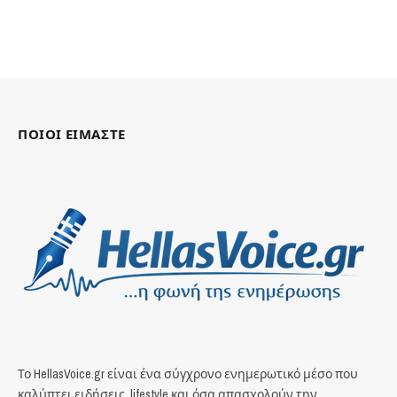
ΠΟΙΟΙ ΕΙΜΑΣΤΕ
Το HellasVoice.gr είναι ένα σύγχρονο ενημερωτικό μέσο που
καλύπτει ειδήσεις, lifestyle και όσα απασχολούν την