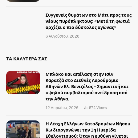
Συγγενείς θυμάτων στο Μάτι προς τους
νέους πυρόπληκτους: «Μετά τη φωτιά
αρχίζει ο πιο δύσκολος αγώνας»
6 Αυγούστου, 2026
ΤΑ ΚΑΛΥΤΕΡΑ ΣΑΣ
Μπλόκο και απέλαση στην Ισίν
Καρατζά στο Διεθνές Αεροδρόμιο
Αθηνών Ελ. Βενιζέλος – Σημαντική και
υψηλού συμβολισμού αντίδραση από
την Αθήνα.
12 Απριλίου, 2026
574
Views
Η Λέσχη Ελλήνων Καταδρομέων Νήσου
Κω διοργανώνει την 1η Ημερίδα
Εθελοντισμού: Όταν η ευθύνη γίνεται