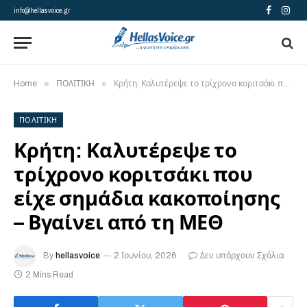
info@hellasvoice.gr
Facebook
Insta
»
»
Home
ΠΟΛΙΤΙΚΗ
Κρήτη: Καλυτέρεψε το τρίχρονο κοριτσάκι που είχε σημάδια κακοποίησης – Βγαίνει από τη ΜΕΘ
ΠΟΛΙΤΙΚΗ
Κρήτη: Καλυτέρεψε το
τρίχρονο κοριτσάκι που
είχε σημάδια κακοποίησης
– Βγαίνει από τη ΜΕΘ
By
hellasvoice
2 Ιουνίου, 2026
Δεν υπάρχουν Σχόλια
2 Mins Read