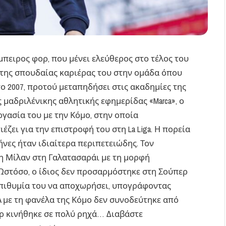
έμπειρος φορ, που μένει ελεύθερος στο τέλος του
ς της σπουδαίας καριέρας του στην ομάδα όπου
 2007, προτού μεταπηδήσει στις ακαδημίες της
μαδριλένικης αθλητικής εφημερίδας «Marca», ο
γασία του με την Κόμο, στην οποία
ζει για την επιστροφή του στη La Liga. Η πορεία
ήνες ήταν ιδιαίτερα περιπετειώδης. Τον
τη Μίλαν στη Γαλατασαράι με τη μορφή
Ωστόσο, ο ίδιος δεν προσαρμόστηκε στη Σούπερ
 επιθυμία του να αποχωρήσει, υπογράφοντας
 A με τη φανέλα της Κόμο δεν συνοδεύτηκε από
ορ κινήθηκε σε πολύ ρηχά… Διαβάστε