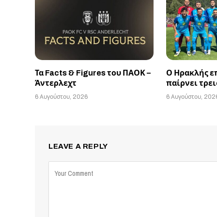
Τα Facts & Figures του ΠΑΟΚ –
Ο Ηρακλής ε
Άντερλεχτ
παίρνει τρεις
6 Αυγούστου, 2026
6 Αυγούστου, 202
LEAVE A REPLY