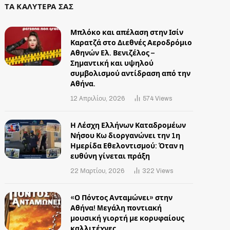
ΤΑ ΚΑΛΥΤΕΡΑ ΣΑΣ
Μπλόκο και απέλαση στην Ισίν
Καρατζά στο Διεθνές Αεροδρόμιο
Αθηνών Ελ. Βενιζέλος –
Σημαντική και υψηλού
συμβολισμού αντίδραση από την
Αθήνα.
12 Απριλίου, 2026
574
Views
Η Λέσχη Ελλήνων Καταδρομέων
Νήσου Κω διοργανώνει την 1η
Ημερίδα Εθελοντισμού: Όταν η
ευθύνη γίνεται πράξη
22 Μαρτίου, 2026
322
Views
«Ο Πόντος Ανταμώνει» στην
Αθήνα! Mεγάλη ποντιακή
μουσική γιορτή με κορυφαίους
καλλιτέχνες