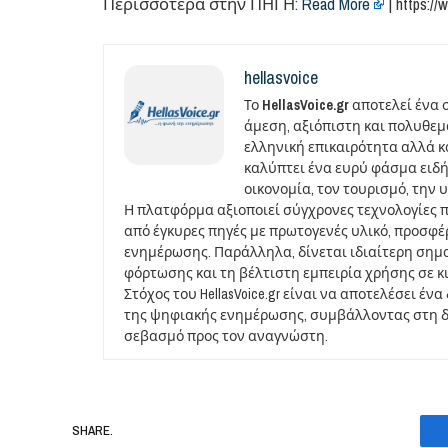
Περισσότερα στην ΠΗΓΗ:
Read More
| https://
hellasvoice
Το
HellasVoice.gr
αποτελεί ένα 
άμεση, αξιόπιστη και πολυθε
ελληνική επικαιρότητα αλλά και
καλύπτει ένα ευρύ φάσμα ειδή
οικονομία, τον τουρισμό, την 
Η πλατφόρμα αξιοποιεί σύγχρονες τεχνολογίες 
από έγκυρες πηγές με πρωτογενές υλικό, προσφ
ενημέρωσης. Παράλληλα, δίνεται ιδιαίτερη σημ
φόρτωσης και τη βέλτιστη εμπειρία χρήσης σε κ
Στόχος του HellasVoice.gr είναι να αποτελέσει έ
της ψηφιακής ενημέρωσης, συμβάλλοντας στη δι
σεβασμό προς τον αναγνώστη.
SHARE.