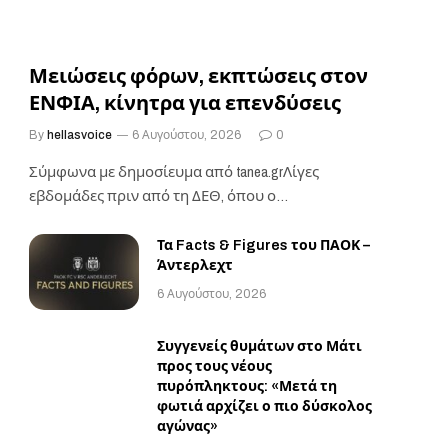
Μειώσεις φόρων, εκπτώσεις στον
ΕΝΦΙΑ, κίνητρα για επενδύσεις
By
hellasvoice
6 Αυγούστου, 2026
0
Σύμφωνα με δημοσίευμα από tanea.grΛίγες
εβδομάδες πριν από τη ΔΕΘ, όπου ο
Πρωθυπουργός θα ανοίξει…
Τα Facts & Figures του ΠΑΟΚ –
Άντερλεχτ
6 Αυγούστου, 2026
Συγγενείς θυμάτων στο Μάτι
προς τους νέους
πυρόπληκτους: «Μετά τη
φωτιά αρχίζει ο πιο δύσκολος
αγώνας»