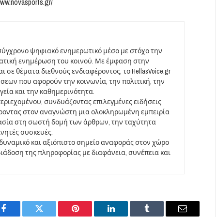
www.novasports.gr/
σύγχρονο ψηφιακό ενημερωτικό μέσο με στόχο την
ματική ενημέρωση του κοινού. Με έμφαση στην
 σε θέματα διεθνούς ενδιαφέροντος, το HellasVoice.gr
σεων που αφορούν την κοινωνία, την πολιτική, την
υγεία και την καθημερινότητα.
περιεχομένου, συνδυάζοντας επιλεγμένες ειδήσεις
έροντας στον αναγνώστη μια ολοκληρωμένη εμπειρία
ασία στη σωστή δομή των άρθρων, την ταχύτητα
ινητές συσκευές.
να δυναμικό και αξιόπιστο σημείο αναφοράς στον χώρο
άδοση της πληροφορίας με διαφάνεια, συνέπεια και
Facebook
Twitter
Pinterest
LinkedIn
Tumblr
Email