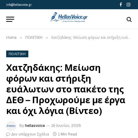
info@hellasvoice.gr
Facebook
Insta
»
»
Home
ΠΟΛΙΤΙΚΗ
Χατζηδάκης: Μείωση φόρων και στήριξη ευάλωτων στο πακέτο της ΔΕΘ – Προχωρούμε με έργα και όχι λόγια (Βίντεο)
ΠΟΛΙΤΙΚΗ
Χατζηδάκης: Μείωση
φόρων και στήριξη
ευάλωτων στο πακέτο της
ΔΕΘ – Προχωρούμε με έργα
και όχι λόγια (Βίντεο)
By
hellasvoice
16 Ιουνίου, 2026
Δεν υπάρχουν Σχόλια
1 Min Read