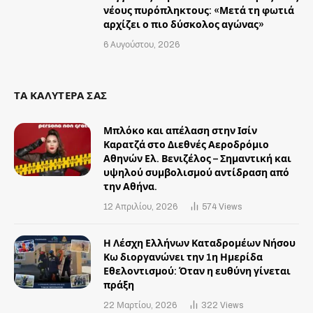
νέους πυρόπληκτους: «Μετά τη φωτιά
αρχίζει ο πιο δύσκολος αγώνας»
6 Αυγούστου, 2026
ΤΑ ΚΑΛΥΤΕΡΑ ΣΑΣ
Μπλόκο και απέλαση στην Ισίν
Καρατζά στο Διεθνές Αεροδρόμιο
Αθηνών Ελ. Βενιζέλος – Σημαντική και
υψηλού συμβολισμού αντίδραση από
την Αθήνα.
12 Απριλίου, 2026
574
Views
Η Λέσχη Ελλήνων Καταδρομέων Νήσου
Κω διοργανώνει την 1η Ημερίδα
Εθελοντισμού: Όταν η ευθύνη γίνεται
πράξη
22 Μαρτίου, 2026
322
Views