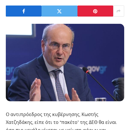
Ο αντιπρόεδρος της κυβέρνησης, Κωστής
Χατζηδάκης, είπε ότι το “πακέτο” της ΔΕΘ θα είναι