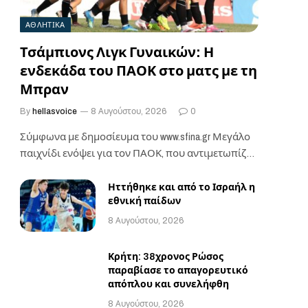
ΑΘΛΗΤΙΚΑ
Τσάμπιονς Λιγκ Γυναικών: Η
ενδεκάδα του ΠΑΟΚ στο ματς με τη
Μπραν
By
hellasvoice
8 Αυγούστου, 2026
0
Σύμφωνα με δημοσίευμα του www.sfina.gr Μεγάλο
παιχνίδι ενόψει για τον ΠΑΟΚ, που αντιμετωπίζει
την Μπραν,…
Ηττήθηκε και από το Ισραήλ η
εθνική παίδων
8 Αυγούστου, 2026
Κρήτη: 38χρονος Ρώσος
παραβίασε το απαγορευτικό
απόπλου και συνελήφθη
8 Αυγούστου, 2026