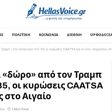
ΟΣ
ΠΟΛΙΤΙΚΗ
ΚΟΙΝΩΝΙΑ
ΔΙΕΘΝΗ
ΟΡΘΟΔΟΞΙ
Τραμπ – Στο επίκεντρο τα F-35, οι κυρώσεις CAATSA και οι νέες ισορροπίες στ
ά «δώρο» από τον Τραμπ
-35, οι κυρώσεις CAATSA
ς στο Αιγαίο
λια
4 Mins Read