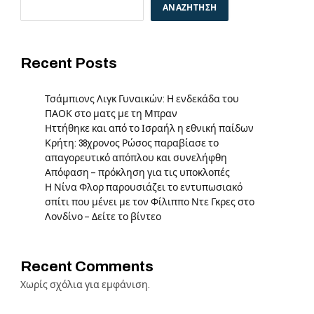
ΑΝΑΖΉΤΗΣΗ
Recent Posts
Τσάμπιονς Λιγκ Γυναικών: Η ενδεκάδα του
ΠΑΟΚ στο ματς με τη Μπραν
Ηττήθηκε και από το Ισραήλ η εθνική παίδων
Κρήτη: 38χρονος Ρώσος παραβίασε το
απαγορευτικό απόπλου και συνελήφθη
Απόφαση – πρόκληση για τις υποκλοπές
Η Νίνα Φλορ παρουσιάζει το εντυπωσιακό
σπίτι που μένει με τον Φίλιππο Ντε Γκρες στο
Λονδίνο – Δείτε το βίντεο
Recent Comments
Χωρίς σχόλια για εμφάνιση.