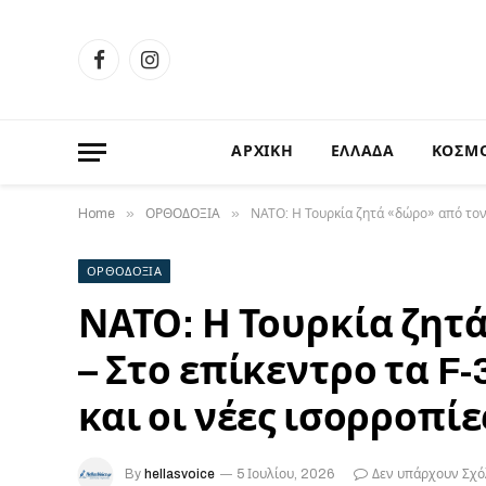
Facebook
Instagram
ΑΡΧΙΚΗ
ΕΛΛΑΔΑ
ΚΟΣΜ
»
»
Home
ΟΡΘΟΔΟΞΙΑ
ΝΑΤΟ: Η Τουρκία ζητά «δώρο» από τον 
ΟΡΘΟΔΟΞΙΑ
ΝΑΤΟ: Η Τουρκία ζητ
– Στο επίκεντρο τα F
και οι νέες ισορροπίε
By
hellasvoice
5 Ιουλίου, 2026
Δεν υπάρχουν Σχό