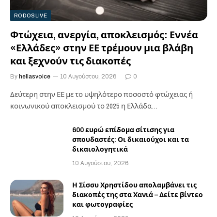
RODOSLIVE
Φτώχεια, ανεργία, αποκλεισμός: Εννέα
«Ελλάδες» στην ΕΕ τρέμουν μια βλάβη
και ξεχνούν τις διακοπές
By
hellasvoice
10 Αυγούστου, 2026
0
Δεύτερη στην ΕΕ με το υψηλότερο ποσοστό φτώχειας ή
κοινωνικού αποκλεισμού το 2025 η Ελλάδα…
600 ευρώ επίδομα σίτισης για
σπουδαστές: Οι δικαιούχοι και τα
δικαιολογητικά
10 Αυγούστου, 2026
Η Σίσσυ Χρηστίδου απολαμβάνει τις
διακοπές της στα Χανιά – Δείτε βίντεο
και φωτογραφίες