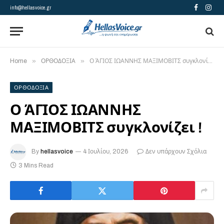
info@hellasvoice.gr
Facebook
Insta
»
»
Home
ΟΡΘΟΔΟΞΙΑ
Ο ΆΓΙΟΣ ΙΩΑΝΝΗΣ ΜΑΞΙΜΟΒΙΤΣ συγκλονίζει !
ΟΡΘΟΔΟΞΙΑ
Ο ΆΓΙΟΣ ΙΩΑΝΝΗΣ
ΜΑΞΙΜΟΒΙΤΣ συγκλονίζει !
By
hellasvoice
4 Ιουλίου, 2026
Δεν υπάρχουν Σχόλια
3 Mins Read