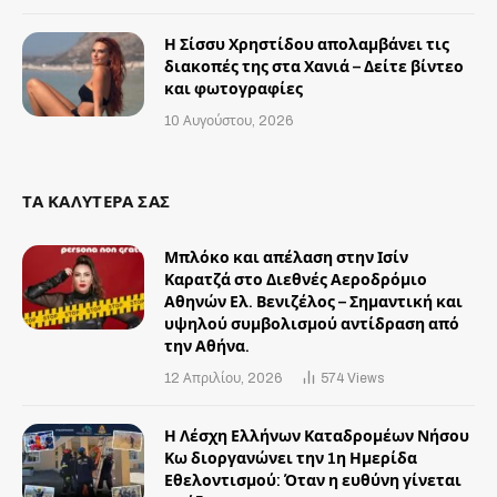
Η Σίσσυ Χρηστίδου απολαμβάνει τις
διακοπές της στα Χανιά – Δείτε βίντεο
και φωτογραφίες
10 Αυγούστου, 2026
ΤΑ ΚΑΛΥΤΕΡΑ ΣΑΣ
Μπλόκο και απέλαση στην Ισίν
Καρατζά στο Διεθνές Αεροδρόμιο
Αθηνών Ελ. Βενιζέλος – Σημαντική και
υψηλού συμβολισμού αντίδραση από
την Αθήνα.
12 Απριλίου, 2026
574
Views
Η Λέσχη Ελλήνων Καταδρομέων Νήσου
Κω διοργανώνει την 1η Ημερίδα
Εθελοντισμού: Όταν η ευθύνη γίνεται