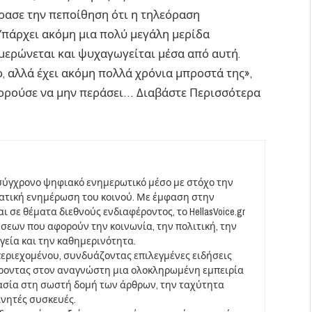
ρασε την πεποίθηση ότι η τηλεόραση
«Υπάρχει ακόμη μια πολύ μεγάλη μερίδα
ερώνεται και ψυχαγωγείται μέσα από αυτή.
, αλλά έχει ακόμη πολλά χρόνια μπροστά της»,
πορούσε να μην περάσει… Διαβάστε Περισσότερα
σύγχρονο ψηφιακό ενημερωτικό μέσο με στόχο την
ματική ενημέρωση του κοινού. Με έμφαση στην
 σε θέματα διεθνούς ενδιαφέροντος, το HellasVoice.gr
σεων που αφορούν την κοινωνία, την πολιτική, την
υγεία και την καθημερινότητα.
περιεχομένου, συνδυάζοντας επιλεγμένες ειδήσεις
έροντας στον αναγνώστη μια ολοκληρωμένη εμπειρία
ασία στη σωστή δομή των άρθρων, την ταχύτητα
ινητές συσκευές.