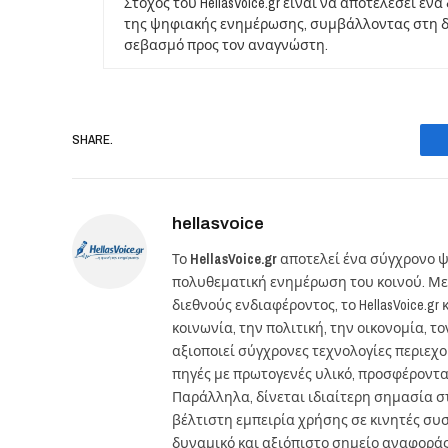
Στόχος του HellasVoice.gr είναι να αποτελέσει έ
της ψηφιακής ενημέρωσης, συμβάλλοντας στη δι
σεβασμό προς τον αναγνώστη.
SHARE.
hellasvoice
Το
HellasVoice.gr
αποτελεί ένα σύγχρονο ψ
πολυθεματική ενημέρωση του κοινού. Με
διεθνούς ενδιαφέροντος, το HellasVoice.
κοινωνία, την πολιτική, την οικονομία, 
αξιοποιεί σύγχρονες τεχνολογίες περιεχ
πηγές με πρωτογενές υλικό, προσφέροντ
Παράλληλα, δίνεται ιδιαίτερη σημασία 
βέλτιστη εμπειρία χρήσης σε κινητές συσκ
δυναμικό και αξιόπιστο σημείο αναφορά