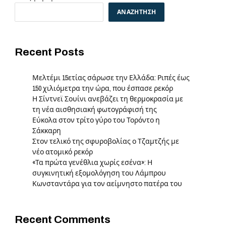
ΑΝΑΖΉΤΗΣΗ
Recent Posts
Μελτέμι 15ετίας σάρωσε την Ελλάδα: Ριπές έως
150 χιλιόμετρα την ώρα, που έσπασε ρεκόρ
Η Σίντνεϊ Σουίνι ανεβάζει τη θερμοκρασία με
τη νέα αισθησιακή φωτογράφισή της
Εύκολα στον τρίτο γύρο του Τορόντο η
Σάκκαρη
Στον τελικό της σφυροβολίας ο Τζαμτζής με
νέο ατομικό ρεκόρ
«Τα πρώτα γενέθλια χωρίς εσένα»: Η
συγκινητική εξομολόγηση του Λάμπρου
Κωνσταντάρα για τον αείμνηστο πατέρα του
Recent Comments