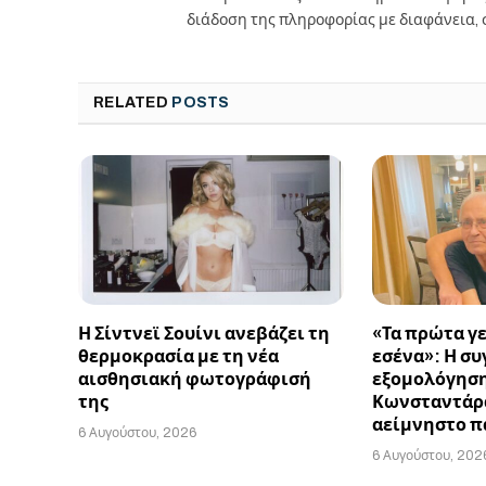
διάδοση της πληροφορίας με διαφάνεια, 
RELATED
POSTS
Η Σίντνεϊ Σουίνι ανεβάζει τη
«Τα πρώτα γ
θερμοκρασία με τη νέα
εσένα»: Η σ
αισθησιακή φωτογράφισή
εξομολόγηση
της
Κωνσταντάρα
αείμνηστο π
6 Αυγούστου, 2026
6 Αυγούστου, 202