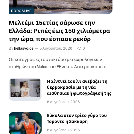
RODOSLIVE
Μελτέμι 15ετίας σάρωσε την
Ελλάδα: Ριπές έως 150 χιλιόμετρα
την ώρα, που έσπασε ρεκόρ
By
hellasvoice
6 Αυγούστου, 2026
0
Οι καταγραφές του δικτύου μετεωρολογικών
σταθμών του Meteo του Εθνικού Αστεροσκοπείου
Αθηνών δείχνουν ότι οι…
Η Σίντνεϊ Σουίνι ανεβάζει τη
θερμοκρασία με τη νέα
αισθησιακή φωτογράφισή της
6 Αυγούστου, 2026
Εύκολα στον τρίτο γύρο του
Τορόντο η Σάκκαρη
6 Αυγούστου, 2026