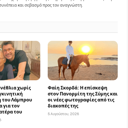
συνέπεια και σεβασμό προς τον αναγνώστη.
ενέθλια χωρίς
Φαίη Σκορδά: Η επίσκεψη
υγκινητική
στον Πανορμίτη της Σύμης και
 του Λάμπρου
οι νέες φωτογραφίες από τις
 για τον
διακοπές της
ατέρα του
5 Αυγούστου, 2026
6