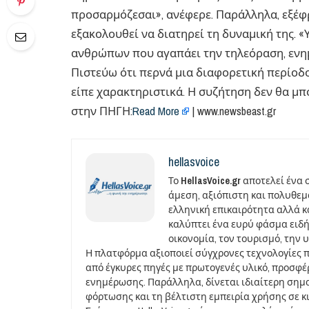
προσαρμόζεσαι», ανέφερε. Παράλληλα, εξέφ
εξακολουθεί να διατηρεί τη δυναμική της. 
ανθρώπων που αγαπάει την τηλεόραση, ενημ
Πιστεύω ότι περνά μια διαφορετική περίοδο
είπε χαρακτηριστικά. Η συζήτηση δεν θα μ
στην ΠΗΓΗ:
Read More
| www.newsbeast.gr
hellasvoice
Το
HellasVoice.gr
αποτελεί ένα 
άμεση, αξιόπιστη και πολυθε
ελληνική επικαιρότητα αλλά και
καλύπτει ένα ευρύ φάσμα ειδή
οικονομία, τον τουρισμό, την 
Η πλατφόρμα αξιοποιεί σύγχρονες τεχνολογίες 
από έγκυρες πηγές με πρωτογενές υλικό, προσφ
ενημέρωσης. Παράλληλα, δίνεται ιδιαίτερη σημ
φόρτωσης και τη βέλτιστη εμπειρία χρήσης σε κ