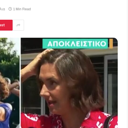
λια
1 Min Read
est