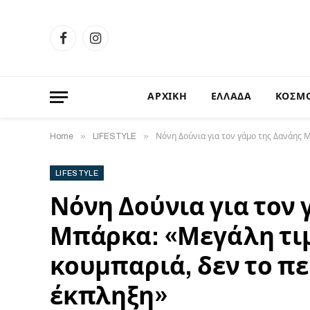
Facebook
Instagram
ΑΡΧΙΚΗ
ΕΛΛΑΔΑ
ΚΟΣΜ
»
»
Home
LIFESTYLE
Νόνη Δούνια για τον γάμο της Δανάης Μ
LIFESTYLE
Νόνη Δούνια για τον 
Μπάρκα: «Μεγάλη τιμ
κουμπαριά, δεν το π
έκπληξη»