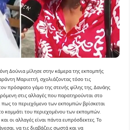
 Νόνη Δούνια μίλησε στην κάμερα της εκπομπής
αράντη Μαριεττή, σχολιάζοντας τόσο τις
 τον πρόσφατο γάμο της στενής φίλης της, Δανάης
ρόμενη στις αλλαγές που παρατηρούνται στο
ε πως το περιεχόμενο των εκπομπών βρίσκεται
 το κομμάτι του περιεχομένου των εκπομπών.
 και οι αλλαγές είναι πάντα ευπρόσδεκτες. Το
νεσαι, να τις διαβάζεις σωστά και να