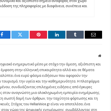
να δυναμικό και αξιόπιστο σημείο αναφοράς στον χώρο
άδοση της πληροφορίας με διαφάνεια, συνέπεια και
Facebook
Twitter
Pinterest
LinkedIn
Tumblr
Email
Websit
ηφιακό ενημερωτικό μέσο με στόχο την άμεση, αξιόπιστη και
 έμφαση στην ελληνική επικαιρότητα αλλά και σε θέματα
gr καλύπτει ένα ευρύ φάσμα ειδήσεων που αφορούν την
τον τουρισμό, την υγεία και την καθημερινότητα. Η πλατφόρμα
ομένου, συνδυάζοντας επιλεγμένες ειδήσεις από έγκυρες
ας στον αναγνώστη μια ολοκληρωμένη εμπειρία ενημέρωσης.
στη σωστή δομή των άρθρων, την ταχύτητα φόρτωσης και τη
ευές. Στόχος του HellasVoice.gr είναι να αποτελέσει ένα
ς στον χώρο της ψηφιακής ενημέρωσης, συμβάλλοντας στη