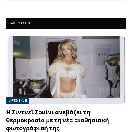
ΜΗ ΧΆΣΕΤΕ
LIFESTYLE
Η Σίντνεϊ Σουίνι ανεβάζει τη
θερμοκρασία με τη νέα αισθησιακή
φωτογράφισή της