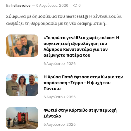
By
hellasvoice
6 Αυγούστου, 2026
0
Σύμφωνα με δημοσίευμα του newsbeast.gr ​Η Σίντνεϊ Σουίνι
ανεβάζει τη θερμοκρασία με τη νέα διαφημιστική…
«Τα πρώτα γενέθλια χωρίς εσένα»: Η
συγκινητική εξομολόγηση του
Λάμπρου Κωνσταντάρα για τον
αείμνηστο πατέρα του
6 Αυγούστου, 2026
Η Χρύσα Παπά έφτασε στην Κω για την
παράσταση «Σέρρα – Η ψυχή του
Πόντου»
6 Αυγούστου, 2026
Φωτιά στην Κάρπαθο στην περιοχή
Σάνταλο
6 Αυγούστου, 2026