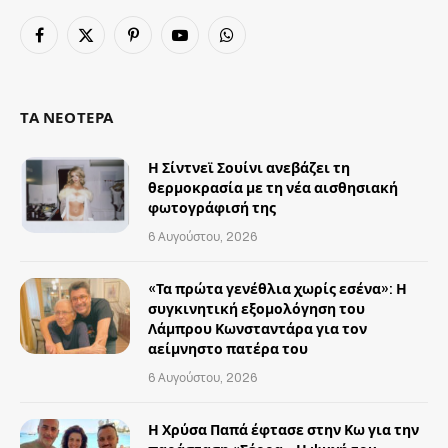
Facebook
X
Pinterest
YouTube
WhatsApp
(Twitter)
ΤΑ ΝΕΟΤΕΡΑ
Η Σίντνεϊ Σουίνι ανεβάζει τη
θερμοκρασία με τη νέα αισθησιακή
φωτογράφισή της
6 Αυγούστου, 2026
«Τα πρώτα γενέθλια χωρίς εσένα»: Η
συγκινητική εξομολόγηση του
Λάμπρου Κωνσταντάρα για τον
αείμνηστο πατέρα του
6 Αυγούστου, 2026
Η Χρύσα Παπά έφτασε στην Κω για την