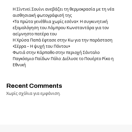
Η Σίντνεϊ Σουίνι ανεβάζει τη θερμοκρασία με τη νέα
αισθησιακή φωτογράφισή της
«Τα πρώτα γενέθλια χωρίς εσένα»: Η συγκινητική
εξομολόγηση του Λάμπρου Κωνσταντάρα για τον
αείμνηστο πατέρα του
Η Χρύσα Παπά έφτασε στην Κω για την παράσταση
«Σέρρα – Η ψυχή του Πόντου»
Φωτιά στην Κάρπαθο στην περιοχή Σάνταλο
Παγκόσμιο Παίδων Πόλο: Διέλυσε το Πουέρτο Ρίκο η
Εθνική
Recent Comments
Χωρίς σχόλια για εμφάνιση.