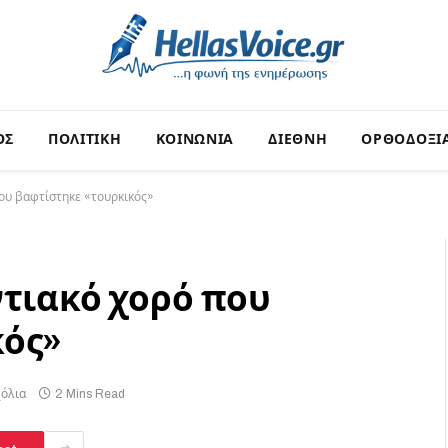
ΟΣ
ΠΟΛΙΤΙΚΗ
ΚΟΙΝΩΝΙΑ
ΔΙΕΘΝΗ
ΟΡΘΟΔΟΞΙ
που βαφτίστηκε «τουρκικός»
ντιακό χορό που
κός»
χόλια
2 Mins Read