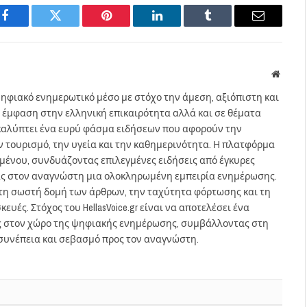
Facebook
Twitter
Pinterest
LinkedIn
Tumblr
Email
Websit
ηφιακό ενημερωτικό μέσο με στόχο την άμεση, αξιόπιστη και
 έμφαση στην ελληνική επικαιρότητα αλλά και σε θέματα
gr καλύπτει ένα ευρύ φάσμα ειδήσεων που αφορούν την
τον τουρισμό, την υγεία και την καθημερινότητα. Η πλατφόρμα
ομένου, συνδυάζοντας επιλεγμένες ειδήσεις από έγκυρες
ας στον αναγνώστη μια ολοκληρωμένη εμπειρία ενημέρωσης.
στη σωστή δομή των άρθρων, την ταχύτητα φόρτωσης και τη
ευές. Στόχος του HellasVoice.gr είναι να αποτελέσει ένα
ς στον χώρο της ψηφιακής ενημέρωσης, συμβάλλοντας στη
συνέπεια και σεβασμό προς τον αναγνώστη.