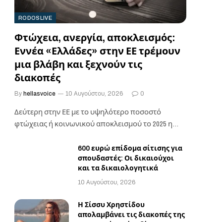
RODOSLIVE
Φτώχεια, ανεργία, αποκλεισμός:
Εννέα «Ελλάδες» στην ΕΕ τρέμουν
μια βλάβη και ξεχνούν τις
διακοπές
By
hellasvoice
10 Αυγούστου, 2026
0
Δεύτερη στην ΕΕ με το υψηλότερο ποσοστό
φτώχειας ή κοινωνικού αποκλεισμού το 2025 η
Ελλάδα…
600 ευρώ επίδομα σίτισης για
σπουδαστές: Οι δικαιούχοι
και τα δικαιολογητικά
10 Αυγούστου, 2026
Η Σίσσυ Χρηστίδου
απολαμβάνει τις διακοπές της