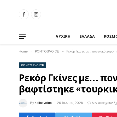
Facebook
Instagram
ΑΡΧΙΚΗ
ΕΛΛΑΔΑ
ΚΟΣΜ
»
»
Home
PONTOSVOICE
Ρεκόρ Γκίνες με… ποντιακό χορό 
PONTOSVOICE
Ρεκόρ Γκίνες με… πο
βαφτίστηκε «τουρκι
By
hellasvoice
29 Ιουνίου, 2026
Δεν υπάρχουν Σ