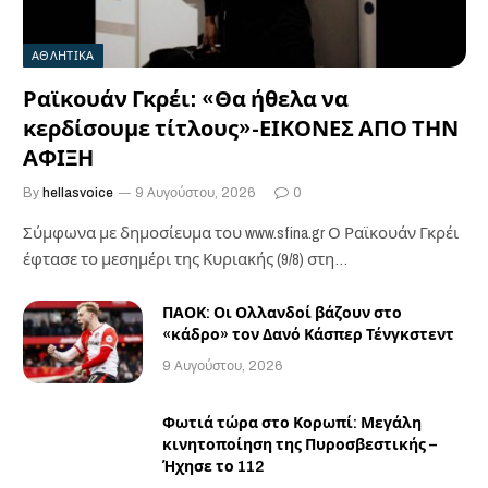
ΑΘΛΗΤΙΚΑ
Ραϊκουάν Γκρέι: «Θα ήθελα να
κερδίσουμε τίτλους»-ΕΙΚΟΝΕΣ ΑΠΟ ΤΗΝ
ΑΦΙΞΗ
By
hellasvoice
9 Αυγούστου, 2026
0
Σύμφωνα με δημοσίευμα του www.sfina.gr Ο Ραϊκουάν Γκρέι
έφτασε το μεσημέρι της Κυριακής (9/8) στη…
ΠΑΟΚ: Οι Ολλανδοί βάζουν στο
«κάδρο» τον Δανό Κάσπερ Τένγκστεντ
9 Αυγούστου, 2026
Φωτιά τώρα στο Κορωπί: Μεγάλη
κινητοποίηση της Πυροσβεστικής –
Ήχησε το 112