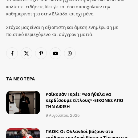
καλύπτει ειδήσεις, lifestyle και όσα απασχολούν την
καθημερινότητα στην Ελλάδα και όχι μόνο.
Στόχος μας είναι η αξιόπιστη και άμεση ενημέρωση με
ποιοτικό περιεχόμενο και σύγχρονη ματιά.
Facebook
X
Pinterest
YouTube
WhatsApp
(Twitter)
ΤΑ ΝΕΟΤΕΡΑ
Ραϊκουάν Γκρέι: «Θα ήθελα να
κερδίσουμε τίτλους»-ΕΙΚΟΝΕΣ ΑΠΟ
ΤΗΝ ΑΦΙΞΗ
9 Αυγούστου, 2026
ΠΑΟΚ: Οι Ολλανδοί βάζουν στο
«κάδρο» τον Δανό Κάσπερ Τένγκστεντ