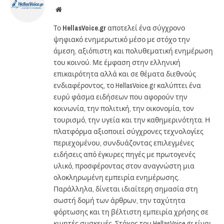
Website
Το
HellasVoice.gr
αποτελεί ένα σύγχρονο
ψηφιακό ενημερωτικό μέσο με στόχο την
άμεση, αξιόπιστη και πολυθεματική ενημέρωση
του κοινού. Με έμφαση στην ελληνική
επικαιρότητα αλλά και σε θέματα διεθνούς
ενδιαφέροντος, το HellasVoice.gr καλύπτει ένα
ευρύ φάσμα ειδήσεων που αφορούν την
κοινωνία, την πολιτική, την οικονομία, τον
τουρισμό, την υγεία και την καθημερινότητα. Η
πλατφόρμα αξιοποιεί σύγχρονες τεχνολογίες
περιεχομένου, συνδυάζοντας επιλεγμένες
ειδήσεις από έγκυρες πηγές με πρωτογενές
υλικό, προσφέροντας στον αναγνώστη μια
ολοκληρωμένη εμπειρία ενημέρωσης.
Παράλληλα, δίνεται ιδιαίτερη σημασία στη
σωστή δομή των άρθρων, την ταχύτητα
φόρτωσης και τη βέλτιστη εμπειρία χρήσης σε
κινητές συσκευές. Στόχος του HellasVoice.gr είναι