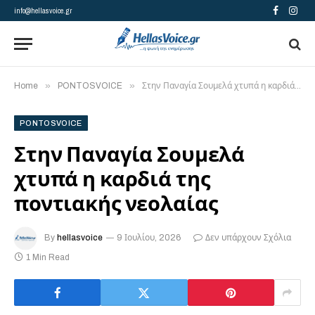
info@hellasvoice.gr
Facebook
Insta
»
»
Home
PONTOSVOICE
Στην Παναγία Σουμελά χτυπά η καρδιά της ποντιακής νεολαίας
PONTOSVOICE
Στην Παναγία Σουμελά
χτυπά η καρδιά της
ποντιακής νεολαίας
By
hellasvoice
9 Ιουλίου, 2026
Δεν υπάρχουν Σχόλια
1 Min Read