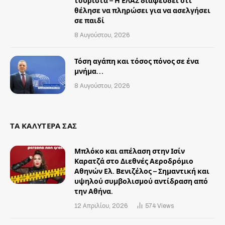
τουρίστα – Η ΕΛΑΣ διαψεύδει ότι
θέλησε να πληρώσει για να ασελγήσει
σε παιδί
8 Αυγούστου, 2026
Τόση αγάπη και τόσος πόνος σε ένα
μνήμα…
8 Αυγούστου, 2026
ΤΑ ΚΑΛΥΤΕΡΑ ΣΑΣ
Μπλόκο και απέλαση στην Ισίν
Καρατζά στο Διεθνές Αεροδρόμιο
Αθηνών Ελ. Βενιζέλος – Σημαντική και
υψηλού συμβολισμού αντίδραση από
την Αθήνα.
12 Απριλίου, 2026
574
Views