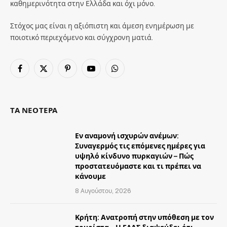
καθημερινότητα στην Ελλάδα και όχι μόνο.
Στόχος μας είναι η αξιόπιστη και άμεση ενημέρωση με
ποιοτικό περιεχόμενο και σύγχρονη ματιά.
Facebook
X
Pinterest
YouTube
WhatsApp
(Twitter)
ΤΑ ΝΕΟΤΕΡΑ
Εν αναμονή ισχυρών ανέμων:
Συναγερμός τις επόμενες ημέρες για
υψηλό κίνδυνο πυρκαγιών – Πώς
προστατευόμαστε και τι πρέπει να
κάνουμε
8 Αυγούστου, 2026
Κρήτη: Ανατροπή στην υπόθεση με τον