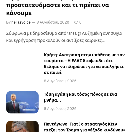
προστατευόμαστε και τι πρέπει να
κάνουμε
By
hellasvoice
8 Αυγούστου, 2026
0
Σύμφωνα με δημοσίευμα από tanea.gr Αυξημένη ανησυχία
και εγρήγορση προκαλούν οι αντίξοες καιρικές
επιχειρησιακές συνθήκες…
Κρήτη: Ανατροπή στην υπόθεση με τον
τουρίστα – Η ΕΛΑΣ διαψεύδει ότι
θέλησε να πληρώσει για να ασελγήσει
σε παιδί
8 Αυγούστου, 2026
Τόση αγάπη και τόσος πόνος σε ένα
μνήμα…
8 Αυγούστου, 2026
Πεντάγωνο: Γιατί ο στρατηγός Κέιν
πιέζει τον Τραμπ για «έξοδο κινδύνου»