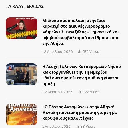
ΤΑ ΚΑΛΥΤΕΡΑ ΣΑΣ
Μπλόκο και απέλαση στην Ισίν
Καρατζά στο Διεθνές Αεροδρόμιο
Αθηνών Ελ. Βενιζέλος – Σημαντική και
υψηλού συμβολισμού αντίδραση από
την Αθήνα.
12 Απριλίου, 2026
574
Views
Η Λέσχη Ελλήνων Καταδρομέων Νήσου
Κω διοργανώνει την 1η Ημερίδα
Εθελοντισμού: Όταν η ευθύνη γίνεται
πράξη
22 Μαρτίου, 2026
322
Views
«Ο Πόντος Ανταμώνει» στην Αθήνα!
Mεγάλη ποντιακή μουσική γιορτή με
κορυφαίους καλλιτέχνες
1 Απριλίου, 2026
83
Views