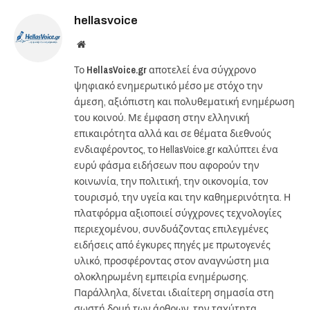
hellasvoice
Website
Το
HellasVoice.gr
αποτελεί ένα σύγχρονο
ψηφιακό ενημερωτικό μέσο με στόχο την
άμεση, αξιόπιστη και πολυθεματική ενημέρωση
του κοινού. Με έμφαση στην ελληνική
επικαιρότητα αλλά και σε θέματα διεθνούς
ενδιαφέροντος, το HellasVoice.gr καλύπτει ένα
ευρύ φάσμα ειδήσεων που αφορούν την
κοινωνία, την πολιτική, την οικονομία, τον
τουρισμό, την υγεία και την καθημερινότητα. Η
πλατφόρμα αξιοποιεί σύγχρονες τεχνολογίες
περιεχομένου, συνδυάζοντας επιλεγμένες
ειδήσεις από έγκυρες πηγές με πρωτογενές
υλικό, προσφέροντας στον αναγνώστη μια
ολοκληρωμένη εμπειρία ενημέρωσης.
Παράλληλα, δίνεται ιδιαίτερη σημασία στη
σωστή δομή των άρθρων, την ταχύτητα