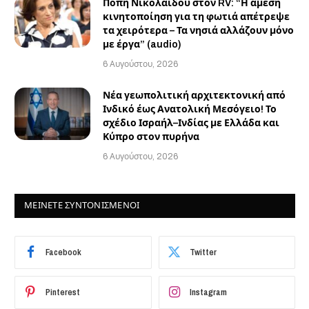
Πόπη Νικολαΐδου στον RV: “Η άμεση
κινητοποίηση για τη φωτιά απέτρεψε
τα χειρότερα – Τα νησιά αλλάζουν μόνο
με έργα” (audio)
6 Αυγούστου, 2026
Νέα γεωπολιτική αρχιτεκτονική από
Ινδικό έως Ανατολική Μεσόγειο! Το
σχέδιο Ισραήλ–Ινδίας με Ελλάδα και
Κύπρο στον πυρήνα
6 Αυγούστου, 2026
ΜΕΙΝΕΤΕ ΣΥΝΤΟΝΙΣΜΕΝΟΙ
Facebook
Twitter
Pinterest
Instagram