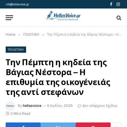
info@hellasvoice.gr
Facebook
Insta
»
»
Home
ΠΟΛΙΤΙΚΗ
Την Πέμπτη η κηδεία της Βάγιας Νέστορα – Η επιθυμία της οικογένειάς της αντί στεφάνων
ΠΟΛΙΤΙΚΗ
Την Πέμπτη η κηδεία της
Βάγιας Νέστορα – Η
επιθυμία της οικογένειάς
της αντί στεφάνων
By
hellasvoice
6 Ιουλίου, 2026
Δεν υπάρχουν Σχόλια
2 Mins Read