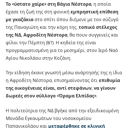
Το «ύστατο χαίρε» στη Βάγια Νέστορα
, η οποία
έχασε τη ζωή της στη φονική
εμπρηστική επίθεση
με γκαζάκια
στο σπίτι όπου διέμενε με τον σύζυγό
της Παναγιώτη και την κόρη της,
τοπικό στέλεχος
της ΝΔ, Αφροδίτη Νέστορα
, θα πουν συγγενείς και
φίλοι την Πέμπτη (9/7). Η κηδεία της είναι
προγραμματισμένη για το μεσημέρι, στον Ιερό Ναό
Αγίου Νικολάου στην Κοζάνη.
Την είδηση έκανε γνωστή μέσω ανάρτησής της η ίδια
η Αφροδίτη Νέστορα, επισημαίνοντας ότι
επιθυμία
της οικογένειας είναι, αντί στεφάνων, να γίνουν
δωρεές στον σύλλογο «Όραμα Ελπίδας».
Η πολιτεύτρια της ΝΔ βγήκε από την εξειδικευμένη
Μονάδα Εγκαυμάτων του νοσοκομείου
Παπανικολάου και
μεταφέρθηκε σε κλινική