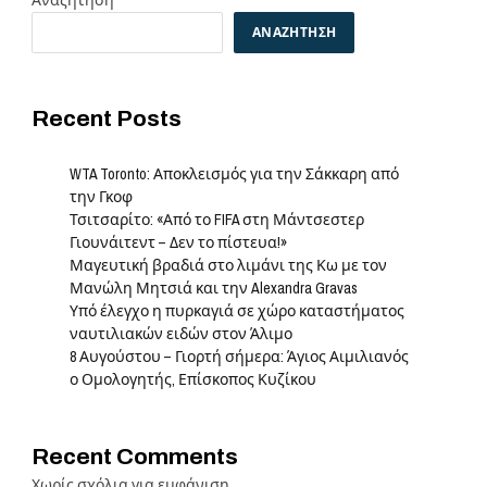
Αναζήτηση
ΑΝΑΖΉΤΗΣΗ
Recent Posts
WTA Toronto: Αποκλεισμός για την Σάκκαρη από
την Γκοφ
Τσιτσαρίτο: «Από το FIFA στη Μάντσεστερ
Γιουνάιτεντ – Δεν το πίστευα!»
Μαγευτική βραδιά στο λιμάνι της Κω με τον
Μανώλη Μητσιά και την Alexandra Gravas
Υπό έλεγχο η πυρκαγιά σε χώρο καταστήματος
ναυτιλιακών ειδών στον Άλιμο
8 Αυγούστου – Γιορτή σήμερα: Άγιος Αιμιλιανός
ο Ομολογητής, Επίσκοπος Κυζίκου
Recent Comments
Χωρίς σχόλια για εμφάνιση.