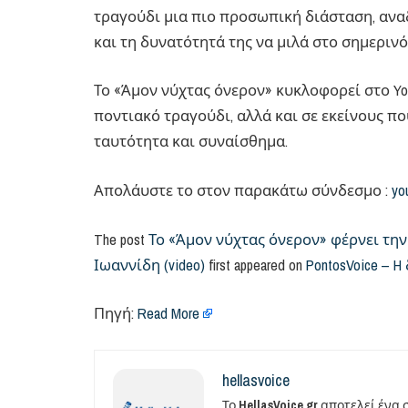
τραγούδι μια πιο προσωπική διάσταση, ανα
και τη δυνατότητά της να μιλά στο σημερινό
Το «Άμον νύχτας όνερον» κυκλοφορεί στο Yo
ποντιακό τραγούδι, αλλά και σε εκείνους πο
ταυτότητα και συναίσθημα.
Απολάυστε το στον παρακάτω σύνδεσμο :
yo
The post
Το «Άμον νύχτας όνερον» φέρνει τη
Ιωαννίδη (video)
first appeared on
PontosVoice –
Πηγή:
Read More
hellasvoice
Το
HellasVoice.gr
αποτελεί ένα 