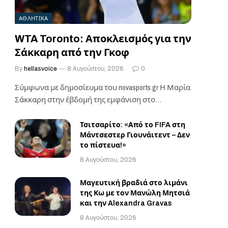
ΑΘΛΗΤΙΚΑ
WTA Toronto: Αποκλεισμός για την
Σάκκαρη από την Γκοφ
By
hellasvoice
8 Αυγούστου, 2026
0
Σύμφωνα με δημοσίευμα του novasports.gr Η Μαρία
Σάκκαρη στην έβδομή της εμφάνιση στο
τουρνουά στο…
Τσιτσαρίτο: «Από το FIFA στη
Μάντσεστερ Γιουνάιτεντ – Δεν
το πίστευα!»
8 Αυγούστου, 2026
Μαγευτική βραδιά στο λιμάνι
της Κω με τον Μανώλη Μητσιά
και την Alexandra Gravas
8 Αυγούστου, 2026