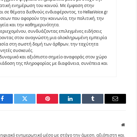
ματική ενημέρωση του κοινού. Με έμφαση στην
 σε θέματα διεθνούς ενδιαφέροντος, το HellasVoice.gr
σεων που αφορούν την κοινωνία, την πολιτική, την
υγεία και την καθημερινότητα.
περιεχομένου, συνδυάζοντας επιλεγμένες ειδήσεις
έροντας στον αναγνώστη μια ολοκληρωμένη εμπειρία
ασία στη σωστή δομή των άρθρων, την ταχύτητα
ινητές συσκευές.
να δυναμικό και αξιόπιστο σημείο αναφοράς στον χώρο
άδοση της πληροφορίας με διαφάνεια, συνέπεια και
Facebook
Twitter
Pinterest
LinkedIn
Tumblr
Email
Websit
ηφιακό ενημερωτικό μέσο με στόχο την άμεση, αξιόπιστη και