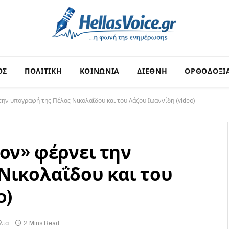
ΟΣ
ΠΟΛΙΤΙΚΗ
ΚΟΙΝΩΝΙΑ
ΔΙΕΘΝΗ
ΟΡΘΟΔΟΞΙ
την υπογραφή της Πέλας Νικολαΐδου και του Λάζου Ιωαννίδη (video)
ον» φέρνει την
Νικολαΐδου και του
o)
λια
2 Mins Read