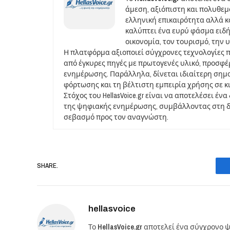
άμεση, αξιόπιστη και πολυθε
ελληνική επικαιρότητα αλλά και
καλύπτει ένα ευρύ φάσμα ειδή
οικονομία, τον τουρισμό, την 
Η πλατφόρμα αξιοποιεί σύγχρονες τεχνολογίες 
από έγκυρες πηγές με πρωτογενές υλικό, προσφ
ενημέρωσης. Παράλληλα, δίνεται ιδιαίτερη σημ
φόρτωσης και τη βέλτιστη εμπειρία χρήσης σε κ
Στόχος του HellasVoice.gr είναι να αποτελέσει έ
της ψηφιακής ενημέρωσης, συμβάλλοντας στη δι
σεβασμό προς τον αναγνώστη.
SHARE.
hellasvoice
Το
HellasVoice.gr
αποτελεί ένα σύγχρονο ψ