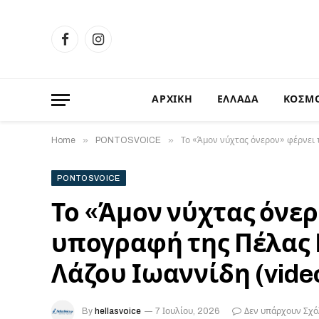
Facebook
Instagram
ΑΡΧΙΚΗ
ΕΛΛΑΔΑ
ΚΟΣΜ
»
»
Home
PONTOSVOICE
Το «Άμον νύχτας όνερον» φέρνει 
PONTOSVOICE
Το «Άμον νύχτας όνερ
υπογραφή της Πέλας 
Λάζου Ιωαννίδη (vide
By
hellasvoice
7 Ιουλίου, 2026
Δεν υπάρχουν Σχό