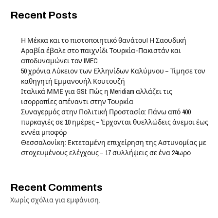
Recent Posts
Η Μέκκα και το πιστοποιητικό θανάτου! Η Σαουδική
Αραβία έβαλε στο παιχνίδι Τουρκία-Πακιστάν και
αποδυναμώνει τον IMEC
50 χρόνια Λύκειον των Ελληνίδων Καλύμνου – Τίμησε τον
καθηγητή Εμμανουήλ Κουτουζή
Ιταλικά ΜΜΕ για GSI: Πώς η Meridiam αλλάζει τις
ισορροπίες απέναντι στην Τουρκία
Συναγερμός στην Πολιτική Προστασία: Πάνω από 400
πυρκαγιές σε 10 ημέρες – Έρχονται θυελλώδεις άνεμοι έως
εννέα μποφόρ
Θεσσαλονίκη: Εκτεταμένη επιχείρηση της Αστυνομίας με
στοχευμένους ελέγχους – 17 συλλήψεις σε ένα 24ωρο
Recent Comments
Χωρίς σχόλια για εμφάνιση.