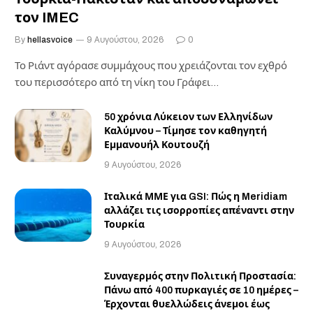
τον IMEC
By
hellasvoice
9 Αυγούστου, 2026
0
Το Ριάντ αγόρασε συμμάχους που χρειάζονται τον εχθρό
του περισσότερο από τη νίκη του Γράφει…
50 χρόνια Λύκειον των Ελληνίδων
Καλύμνου – Τίμησε τον καθηγητή
Εμμανουήλ Κουτουζή
9 Αυγούστου, 2026
Ιταλικά ΜΜΕ για GSI: Πώς η Meridiam
αλλάζει τις ισορροπίες απέναντι στην
Τουρκία
9 Αυγούστου, 2026
Συναγερμός στην Πολιτική Προστασία:
Πάνω από 400 πυρκαγιές σε 10 ημέρες –
Έρχονται θυελλώδεις άνεμοι έως