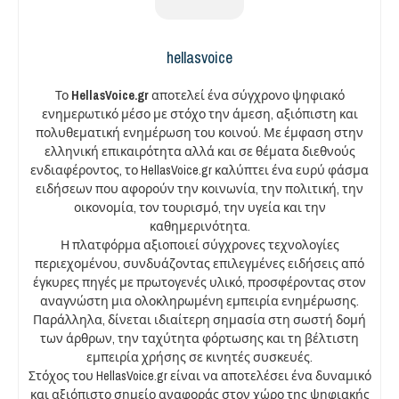
hellasvoice
Το
HellasVoice.gr
αποτελεί ένα σύγχρονο ψηφιακό
ενημερωτικό μέσο με στόχο την άμεση, αξιόπιστη και
πολυθεματική ενημέρωση του κοινού. Με έμφαση στην
ελληνική επικαιρότητα αλλά και σε θέματα διεθνούς
ενδιαφέροντος, το HellasVoice.gr καλύπτει ένα ευρύ φάσμα
ειδήσεων που αφορούν την κοινωνία, την πολιτική, την
οικονομία, τον τουρισμό, την υγεία και την
καθημερινότητα.
Η πλατφόρμα αξιοποιεί σύγχρονες τεχνολογίες
περιεχομένου, συνδυάζοντας επιλεγμένες ειδήσεις από
έγκυρες πηγές με πρωτογενές υλικό, προσφέροντας στον
αναγνώστη μια ολοκληρωμένη εμπειρία ενημέρωσης.
Παράλληλα, δίνεται ιδιαίτερη σημασία στη σωστή δομή
των άρθρων, την ταχύτητα φόρτωσης και τη βέλτιστη
εμπειρία χρήσης σε κινητές συσκευές.
Στόχος του HellasVoice.gr είναι να αποτελέσει ένα δυναμικό
και αξιόπιστο σημείο αναφοράς στον χώρο της ψηφιακής