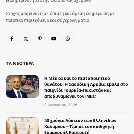
καθημερινότητα στην Ελλάδα και όχι μόνο.
Στόχος μας είναι η αξιόπιστη και άμεση ενημέρωση με
ποιοτικό περιεχόμενο και σύγχρονη ματιά.
Facebook
X
Pinterest
YouTube
WhatsApp
(Twitter)
ΤΑ ΝΕΟΤΕΡΑ
Η Μέκκα και το πιστοποιητικό
θανάτου! Η Σαουδική Αραβία έβαλε στο
παιχνίδι Τουρκία-Πακιστάν και
αποδυναμώνει τον IMEC
9 Αυγούστου, 2026
50 χρόνια Λύκειον των Ελληνίδων
Καλύμνου – Τίμησε τον καθηγητή
Εμμανουήλ Κουτουζή