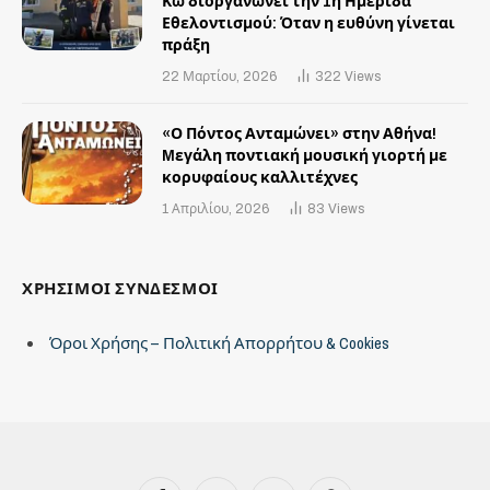
Κω διοργανώνει την 1η Ημερίδα
Εθελοντισμού: Όταν η ευθύνη γίνεται
πράξη
22 Μαρτίου, 2026
322
Views
«Ο Πόντος Ανταμώνει» στην Αθήνα!
Mεγάλη ποντιακή μουσική γιορτή με
κορυφαίους καλλιτέχνες
1 Απριλίου, 2026
83
Views
ΧΡΗΣΙΜΟΙ ΣΥΝΔΕΣΜΟΙ
Όροι Χρήσης – Πολιτική Απορρήτου & Cookies