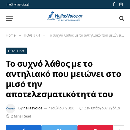
info@hellasvoice.gr
Facebook
Insta
»
»
Home
ΠΟΛΙΤΙΚΗ
Το συχνό λάθος με το αντηλιακό που μειώνει στο μισό την αποτελεσματικότητά του
ΠΟΛΙΤΙΚΗ
Το συχνό λάθος με το
αντηλιακό που μειώνει στο
μισό την
αποτελεσματικότητά του
By
hellasvoice
7 Ιουλίου, 2026
Δεν υπάρχουν Σχόλια
2 Mins Read