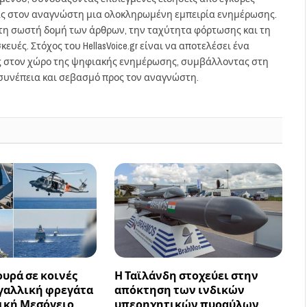
ας στον αναγνώστη μια ολοκληρωμένη εμπειρία ενημέρωσης.
στη σωστή δομή των άρθρων, την ταχύτητα φόρτωσης και τη
ευές. Στόχος του HellasVoice.gr είναι να αποτελέσει ένα
ς στον χώρο της ψηφιακής ενημέρωσης, συμβάλλοντας στη
συνέπεια και σεβασμό προς τον αναγνώστη.
υρά σε κοινές
Η Ταϊλάνδη στοχεύει στην
 γαλλική φρεγάτα
απόκτηση των ινδικών
ική Μεσόγειο
υπερηχητικών πυραύλων