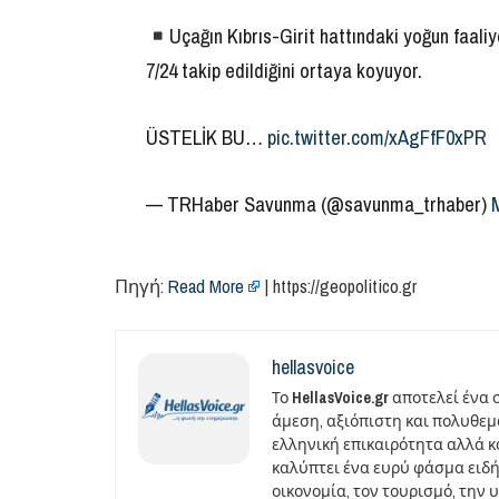
Uçağın Kıbrıs-Girit hattındaki yoğun faaliy
7/24 takip edildiğini ortaya koyuyor.
ÜSTELİK BU…
pic.twitter.com/xAgFfF0xPR
— TRHaber Savunma (@savunma_trhaber)
Πηγή:
Read More
| https://geopolitico.gr
hellasvoice
Το
HellasVoice.gr
αποτελεί ένα 
άμεση, αξιόπιστη και πολυθε
ελληνική επικαιρότητα αλλά και
καλύπτει ένα ευρύ φάσμα ειδή
οικονομία, τον τουρισμό, την 