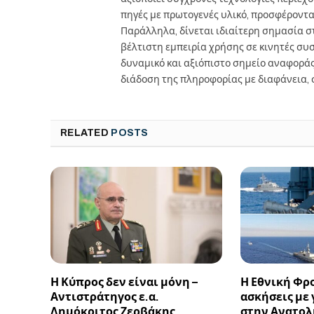
πηγές με πρωτογενές υλικό, προσφέροντ
Παράλληλα, δίνεται ιδιαίτερη σημασία 
βέλτιστη εμπειρία χρήσης σε κινητές συσκ
δυναμικό και αξιόπιστο σημείο αναφορά
διάδοση της πληροφορίας με διαφάνεια, 
RELATED
POSTS
Η Κύπρος δεν είναι μόνη –
Η Εθνική Φρο
Αντιστράτηγος ε.α.
ασκήσεις με
Δημόκριτος Ζερβάκης
στην Ανατολ