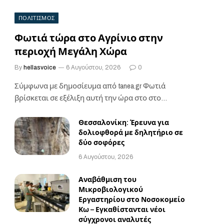
ΠΟΛΙΤΙΣΜΟΣ
Φωτιά τώρα στο Αγρίνιο στην
περιοχή Μεγάλη Χώρα
By
hellasvoice
6 Αυγούστου, 2026
0
Σύμφωνα με δημοσίευμα από tanea.gr Φωτιά
βρίσκεται σε εξέλιξη αυτή την ώρα στο στο
Αγρίνιο.…
Θεσσαλονίκη: Έρευνα για
δολιοφθορά με δηλητήριο σε
δύο σοφόρες
6 Αυγούστου, 2026
Αναβάθμιση του
Μικροβιολογικού
Εργαστηρίου στο Νοσοκομείο
Κω – Εγκαθίστανται νέοι
σύγχρονοι αναλυτές