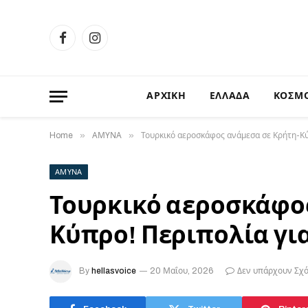
Facebook
Instagram
ΑΡΧΙΚΗ
ΕΛΛΑΔΑ
ΚΟΣΜ
»
»
Home
ΑΜΥΝΑ
Τουρκικό αεροσκάφος ανάμεσα σε Κρήτη-Κύπ
ΑΜΥΝΑ
Τουρκικό αεροσκάφος
Κύπρο! Περιπολία για
By
hellasvoice
20 Μαΐου, 2026
Δεν υπάρχουν Σχό