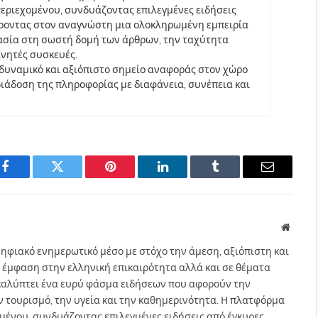
περιεχομένου, συνδυάζοντας επιλεγμένες ειδήσεις
έροντας στον αναγνώστη μια ολοκληρωμένη εμπειρία
ασία στη σωστή δομή των άρθρων, την ταχύτητα
ινητές συσκευές.
να δυναμικό και αξιόπιστο σημείο αναφοράς στον χώρο
άδοση της πληροφορίας με διαφάνεια, συνέπεια και
Facebook
Twitter
Pinterest
LinkedIn
Tumblr
Email
Websit
ηφιακό ενημερωτικό μέσο με στόχο την άμεση, αξιόπιστη και
 έμφαση στην ελληνική επικαιρότητα αλλά και σε θέματα
gr καλύπτει ένα ευρύ φάσμα ειδήσεων που αφορούν την
τον τουρισμό, την υγεία και την καθημερινότητα. Η πλατφόρμα
ομένου, συνδυάζοντας επιλεγμένες ειδήσεις από έγκυρες