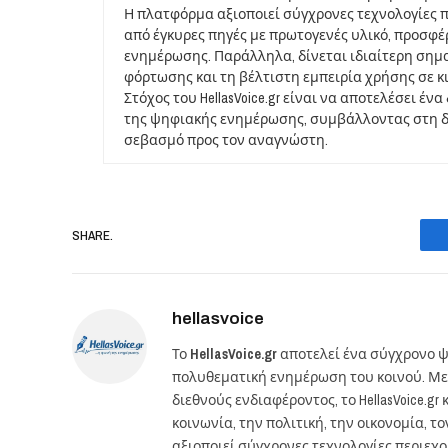
Η πλατφόρμα αξιοποιεί σύγχρονες τεχνολογίες 
από έγκυρες πηγές με πρωτογενές υλικό, προσφ
ενημέρωσης. Παράλληλα, δίνεται ιδιαίτερη σημ
φόρτωσης και τη βέλτιστη εμπειρία χρήσης σε κ
Στόχος του HellasVoice.gr είναι να αποτελέσει έ
της ψηφιακής ενημέρωσης, συμβάλλοντας στη δι
σεβασμό προς τον αναγνώστη.
SHARE.
hellasvoice
Το
HellasVoice.gr
αποτελεί ένα σύγχρονο ψ
πολυθεματική ενημέρωση του κοινού. Με
διεθνούς ενδιαφέροντος, το HellasVoice.
κοινωνία, την πολιτική, την οικονομία, 
αξιοποιεί σύγχρονες τεχνολογίες περιεχ