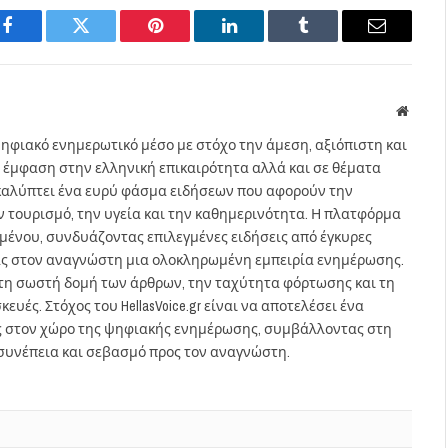
Facebook
Twitter
Pinterest
LinkedIn
Tumblr
Email
Websit
ηφιακό ενημερωτικό μέσο με στόχο την άμεση, αξιόπιστη και
 έμφαση στην ελληνική επικαιρότητα αλλά και σε θέματα
gr καλύπτει ένα ευρύ φάσμα ειδήσεων που αφορούν την
τον τουρισμό, την υγεία και την καθημερινότητα. Η πλατφόρμα
ομένου, συνδυάζοντας επιλεγμένες ειδήσεις από έγκυρες
ας στον αναγνώστη μια ολοκληρωμένη εμπειρία ενημέρωσης.
στη σωστή δομή των άρθρων, την ταχύτητα φόρτωσης και τη
ευές. Στόχος του HellasVoice.gr είναι να αποτελέσει ένα
ς στον χώρο της ψηφιακής ενημέρωσης, συμβάλλοντας στη
συνέπεια και σεβασμό προς τον αναγνώστη.