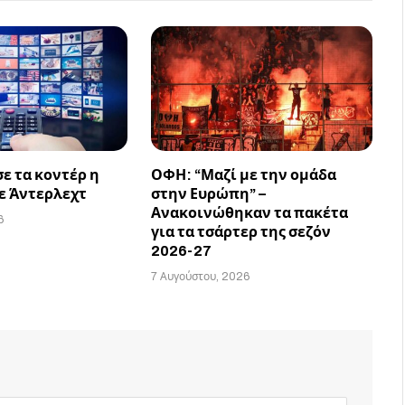
ε τα κοντέρ η
ΟΦΗ: “Μαζί με την ομάδα
ε Άντερλεχτ
στην Ευρώπη” –
Ανακοινώθηκαν τα πακέτα
6
για τα τσάρτερ της σεζόν
2026-27
7 Αυγούστου, 2026