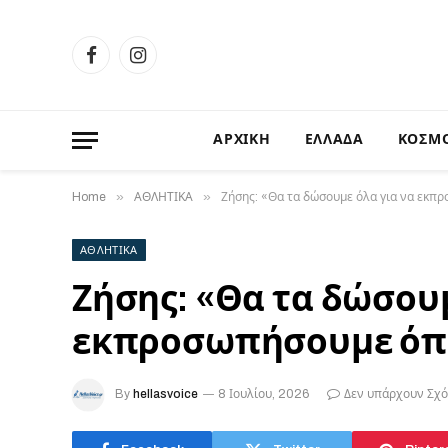
Facebook
Instagram
ΑΡΧΙΚΗ
ΕΛΛΑΔΑ
ΚΟΣΜ
»
»
Home
ΑΘΛΗΤΙΚΑ
Ζήσης: «Θα τα δώσουμε όλα για να εκπ
ΑΘΛΗΤΙΚΑ
Ζήσης: «Θα τα δώσουμ
εκπροσωπήσουμε όπω
By
hellasvoice
8 Ιουλίου, 2026
Δεν υπάρχουν Σχό