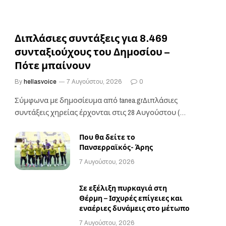
Διπλάσιες συντάξεις για 8.469
συνταξιούχους του Δημοσίου –
Πότε μπαίνουν
By
hellasvoice
7 Αυγούστου, 2026
0
Σύμφωνα με δημοσίευμα από tanea.grΔιπλάσιες
συντάξεις χηρείας έρχονται στις 28 Αυγούστου (με
την πληρωμή των…
Που θα δείτε το
Πανσερραϊκός- Άρης
7 Αυγούστου, 2026
Σε εξέλιξη πυρκαγιά στη
Θέρμη – Ισχυρές επίγειες και
εναέριες δυνάμεις στο μέτωπο
7 Αυγούστου, 2026