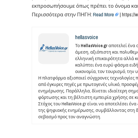
εκπροσωπήσουμε όπως πρέπει το όνομα και τ
Περισσότερα στην ΠΗΓΗ:
Read More
| https://
hellasvoice
Το
HellasVoice.gr
αποτελεί ένα 
άμεση, αξιόπιστη και πολυθε
ελληνική επικαιρότητα αλλά και
καλύπτει ένα ευρύ φάσμα ειδή
οικονομία, τον τουρισμό, την 
Η πλατφόρμα αξιοποιεί σύγχρονες τεχνολογίες 
από έγκυρες πηγές με πρωτογενές υλικό, προσφ
ενημέρωσης. Παράλληλα, δίνεται ιδιαίτερη σημ
φόρτωσης και τη βέλτιστη εμπειρία χρήσης σε κ
Στόχος του HellasVoice.gr είναι να αποτελέσει έ
της ψηφιακής ενημέρωσης, συμβάλλοντας στη δι
σεβασμό προς τον αναγνώστη.