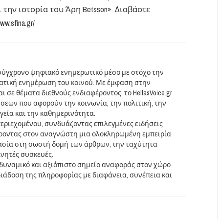
ην ιστορία του Άρη Betsson». Διαβάστε
www.sfina.gr/
σύγχρονο ψηφιακό ενημερωτικό μέσο με στόχο την
ματική ενημέρωση του κοινού. Με έμφαση στην
 σε θέματα διεθνούς ενδιαφέροντος, το HellasVoice.gr
σεων που αφορούν την κοινωνία, την πολιτική, την
υγεία και την καθημερινότητα.
περιεχομένου, συνδυάζοντας επιλεγμένες ειδήσεις
έροντας στον αναγνώστη μια ολοκληρωμένη εμπειρία
ασία στη σωστή δομή των άρθρων, την ταχύτητα
ινητές συσκευές.
να δυναμικό και αξιόπιστο σημείο αναφοράς στον χώρο
άδοση της πληροφορίας με διαφάνεια, συνέπεια και