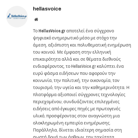
hellasvoice
Website
Το
HellasVoice.gr
αποτελεί ένα σύγχρονο
ψηφιακό ενημερωτικό μέσο με στόχο την
άμεση, αξιόπιστη και πολυθεματική ενημέρωση
του κοινού. Με έμφαση στην ελληνική
επικαιρότητα αλλά και σε θέματα διεθνούς
ενδιαφέροντος, το HellasVoice.gr καλύπτει ένα
ευρύ φάσμα ειδήσεων που αφορούν την
κοινωνία, την πολιτική, την οικονομία, τον
τουρισμό, την υγεία και την καθημερινότητα. Η
πλατφόρμα αξιοποιεί σύγχρονες τεχνολογίες
περιεχομένου, συνδυάζοντας επιλεγμένες
ειδήσεις από έγκυρες πηγές με πρωτογενές
υλικό, προσφέροντας στον αναγνώστη μια
ολοκληρωμένη εμπειρία ενημέρωσης.
Παράλληλα, δίνεται ιδιαίτερη σημασία στη
σωστή δομή των άρθρων, την ταχύτητα