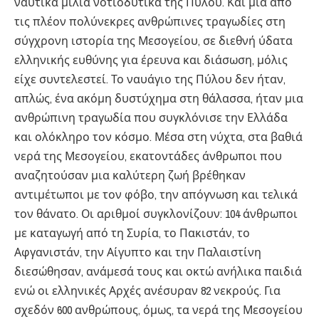
ναυτικά μίλια νοτιοδυτικά της Πύλου. Και μία από
τις πλέον πολύνεκρες ανθρώπινες τραγωδίες στη
σύγχρονη ιστορία της Μεσογείου, σε διεθνή ύδατα
ελληνικής ευθύνης για έρευνα και διάσωση, μόλις
είχε συντελεστεί. Το ναυάγιο της Πύλου δεν ήταν,
απλώς, ένα ακόμη δυστύχημα στη θάλασσα, ήταν μια
ανθρώπινη τραγωδία που συγκλόνισε την Ελλάδα
και ολόκληρο τον κόσμο. Μέσα στη νύχτα, στα βαθιά
νερά της Μεσογείου, εκατοντάδες άνθρωποι που
αναζητούσαν μια καλύτερη ζωή βρέθηκαν
αντιμέτωποι με τον φόβο, την απόγνωση και τελικά
τον θάνατο. Οι αριθμοί συγκλονίζουν: 104 άνθρωποι
με καταγωγή από τη Συρία, το Πακιστάν, το
Αφγανιστάν, την Αίγυπτο και την Παλαιστίνη
διεσώθησαν, ανάμεσά τους και οκτώ ανήλικα παιδιά
ενώ οι ελληνικές Αρχές ανέσυραν 82 νεκρούς. Για
σχεδόν 600 ανθρώπους, όμως, τα νερά της Μεσογείου