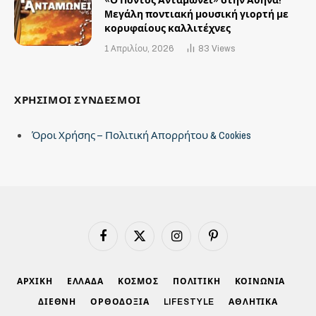
«Ο Πόντος Ανταμώνει» στην Αθήνα!
Mεγάλη ποντιακή μουσική γιορτή με
κορυφαίους καλλιτέχνες
1 Απριλίου, 2026
83
Views
ΧΡΗΣΙΜΟΙ ΣΥΝΔΕΣΜΟΙ
Όροι Χρήσης – Πολιτική Απορρήτου & Cookies
Facebook
X
Instagram
Pinterest
(Twitter)
ΑΡΧΙΚΗ
ΕΛΛΑΔΑ
ΚΟΣΜΟΣ
ΠΟΛΙΤΙΚΗ
ΚΟΙΝΩΝΙΑ
ΔΙΕΘΝΗ
ΟΡΘΟΔΟΞΙΑ
LIFESTYLE
ΑΘΛΗΤΙΚΑ