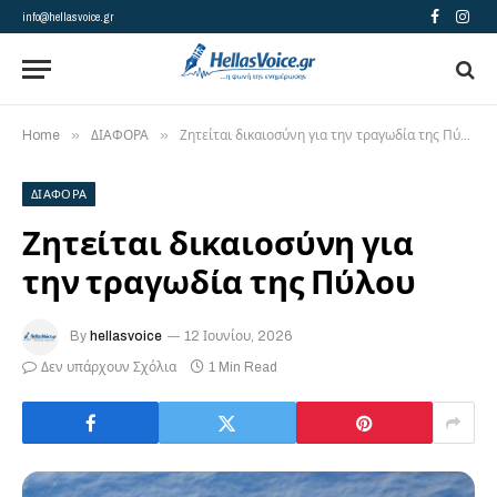
info@hellasvoice.gr
Facebook
Insta
»
»
Home
ΔΙΑΦΟΡΑ
Ζητείται δικαιοσύνη για την τραγωδία της Πύλου
ΔΙΑΦΟΡΑ
Ζητείται δικαιοσύνη για
την τραγωδία της Πύλου
By
hellasvoice
12 Ιουνίου, 2026
Δεν υπάρχουν Σχόλια
1 Min Read