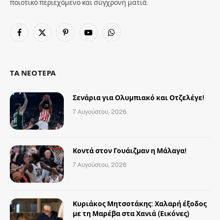
ποιοτικό περιεχόμενο και σύγχρονη ματιά.
Facebook
X
Pinterest
YouTube
WhatsApp
(Twitter)
ΤΑ ΝΕΟΤΕΡΑ
Σενάρια για Ολυμπιακό και Οτζελέγε!
7 Αυγούστου, 2026
Κοντά στον Γουάιζμαν η Μάλαγα!
7 Αυγούστου, 2026
Κυριάκος Μητσοτάκης: Χαλαρή έξοδος
με τη Μαρέβα στα Χανιά (Εικόνες)