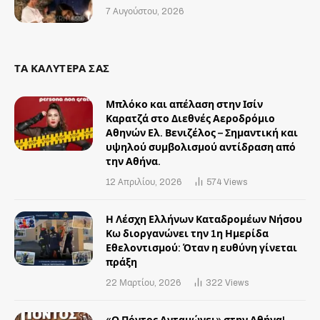
7 Αυγούστου, 2026
ΤΑ ΚΑΛΥΤΕΡΑ ΣΑΣ
Μπλόκο και απέλαση στην Ισίν
Καρατζά στο Διεθνές Αεροδρόμιο
Αθηνών Ελ. Βενιζέλος – Σημαντική και
υψηλού συμβολισμού αντίδραση από
την Αθήνα.
12 Απριλίου, 2026
574
Views
Η Λέσχη Ελλήνων Καταδρομέων Νήσου
Κω διοργανώνει την 1η Ημερίδα
Εθελοντισμού: Όταν η ευθύνη γίνεται
πράξη
22 Μαρτίου, 2026
322
Views