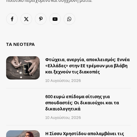
ποιοτικό περιεχόμενο και σύγχρονη ματιά.
Facebook
X
Pinterest
YouTube
WhatsApp
(Twitter)
ΤΑ ΝΕΟΤΕΡΑ
Φτώχεια, ανεργία, αποκλεισμός: Εννέα
«Ελλάδες» στην ΕΕ τρέμουν μια βλάβη
και ξεχνούν τις διακοπές
10 Αυγούστου, 2026
600 ευρώ επίδομα σίτισης για
σπουδαστές: Οι δικαιούχοι και τα
δικαιολογητικά
10 Αυγούστου, 2026
Η Σίσσυ Χρηστίδου απολαμβάνει τις