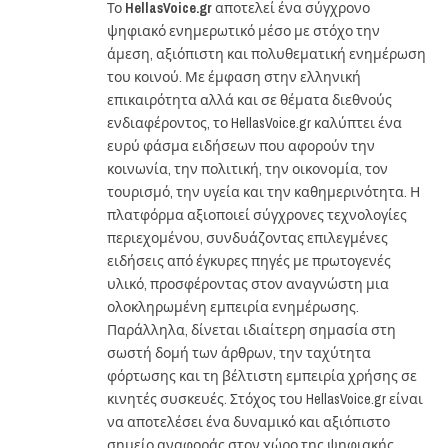
Το
HellasVoice.gr
αποτελεί ένα σύγχρονο
ψηφιακό ενημερωτικό μέσο με στόχο την
άμεση, αξιόπιστη και πολυθεματική ενημέρωση
του κοινού. Με έμφαση στην ελληνική
επικαιρότητα αλλά και σε θέματα διεθνούς
ενδιαφέροντος, το HellasVoice.gr καλύπτει ένα
ευρύ φάσμα ειδήσεων που αφορούν την
κοινωνία, την πολιτική, την οικονομία, τον
τουρισμό, την υγεία και την καθημερινότητα. Η
πλατφόρμα αξιοποιεί σύγχρονες τεχνολογίες
περιεχομένου, συνδυάζοντας επιλεγμένες
ειδήσεις από έγκυρες πηγές με πρωτογενές
υλικό, προσφέροντας στον αναγνώστη μια
ολοκληρωμένη εμπειρία ενημέρωσης.
Παράλληλα, δίνεται ιδιαίτερη σημασία στη
σωστή δομή των άρθρων, την ταχύτητα
φόρτωσης και τη βέλτιστη εμπειρία χρήσης σε
κινητές συσκευές. Στόχος του HellasVoice.gr είναι
να αποτελέσει ένα δυναμικό και αξιόπιστο
σημείο αναφοράς στον χώρο της ψηφιακής