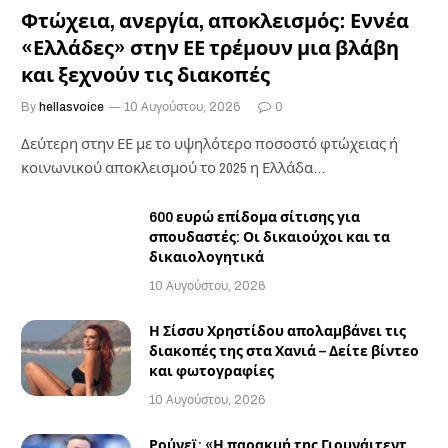
Φτώχεια, ανεργία, αποκλεισμός: Εννέα
«Ελλάδες» στην ΕΕ τρέμουν μια βλάβη
και ξεχνούν τις διακοπές
By
hellasvoice
10 Αυγούστου, 2026
0
Δεύτερη στην ΕΕ με το υψηλότερο ποσοστό φτώχειας ή
κοινωνικού αποκλεισμού το 2025 η Ελλάδα…
600 ευρώ επίδομα σίτισης για
σπουδαστές: Οι δικαιούχοι και τα
δικαιολογητικά
10 Αυγούστου, 2026
Η Σίσσυ Χρηστίδου απολαμβάνει τις
διακοπές της στα Χανιά – Δείτε βίντεο
και φωτογραφίες
10 Αυγούστου, 2026
Ρούνεϊ: «Η παρακμή της Γιουνάιτεντ