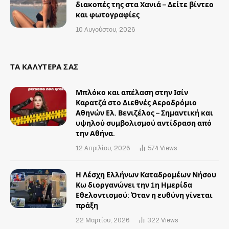
διακοπές της στα Χανιά – Δείτε βίντεο
και φωτογραφίες
10 Αυγούστου, 2026
ΤΑ ΚΑΛΥΤΕΡΑ ΣΑΣ
Μπλόκο και απέλαση στην Ισίν
Καρατζά στο Διεθνές Αεροδρόμιο
Αθηνών Ελ. Βενιζέλος – Σημαντική και
υψηλού συμβολισμού αντίδραση από
την Αθήνα.
12 Απριλίου, 2026
574
Views
Η Λέσχη Ελλήνων Καταδρομέων Νήσου
Κω διοργανώνει την 1η Ημερίδα
Εθελοντισμού: Όταν η ευθύνη γίνεται
πράξη
22 Μαρτίου, 2026
322
Views