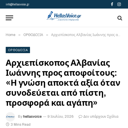
info@hellasvoice.gr
Facebook
Insta
»
»
Home
ΟΡΘΟΔΟΞΙΑ
Αρχιεπίσκοπος Αλβανίας Ιωάννης προς αποφοίτους: «Η γνώση αποκτά αξία όταν συνοδεύεται από πίστη, προσφορά και αγάπη»
ΟΡΘΟΔΟΞΙΑ
Αρχιεπίσκοπος Αλβανίας
Ιωάννης προς αποφοίτους:
«Η γνώση αποκτά αξία όταν
συνοδεύεται από πίστη,
προσφορά και αγάπη»
By
hellasvoice
9 Ιουλίου, 2026
Δεν υπάρχουν Σχόλια
3 Mins Read