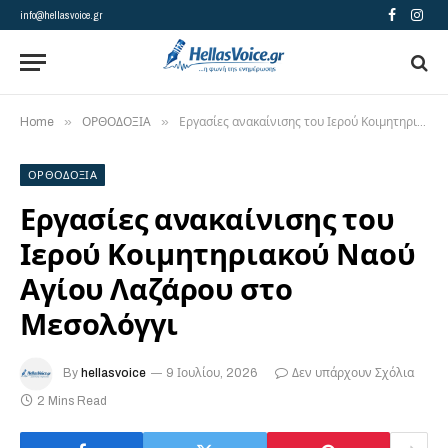
info@hellasvoice.gr
Facebook
Insta
»
»
Home
ΟΡΘΟΔΟΞΙΑ
Εργασίες ανακαίνισης του Ιερού Κοιμητηριακού Ναού Αγίου Λαζάρου στο Μεσολόγγι
ΟΡΘΟΔΟΞΙΑ
Εργασίες ανακαίνισης του
Ιερού Κοιμητηριακού Ναού
Αγίου Λαζάρου στο
Μεσολόγγι
By
hellasvoice
9 Ιουλίου, 2026
Δεν υπάρχουν Σχόλια
2 Mins Read