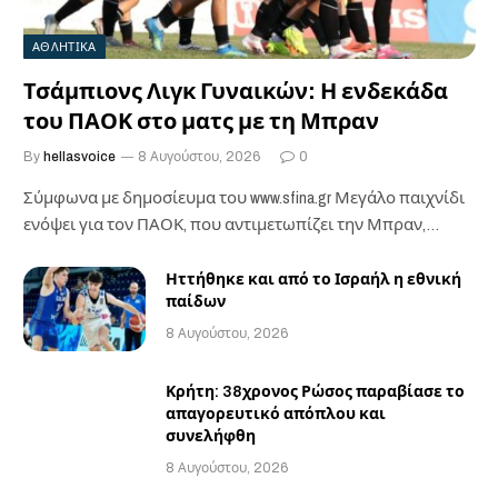
ΑΘΛΗΤΙΚΑ
Τσάμπιονς Λιγκ Γυναικών: Η ενδεκάδα
του ΠΑΟΚ στο ματς με τη Μπραν
By
hellasvoice
8 Αυγούστου, 2026
0
Σύμφωνα με δημοσίευμα του www.sfina.gr Μεγάλο παιχνίδι
ενόψει για τον ΠΑΟΚ, που αντιμετωπίζει την Μπραν,…
Ηττήθηκε και από το Ισραήλ η εθνική
παίδων
8 Αυγούστου, 2026
Κρήτη: 38χρονος Ρώσος παραβίασε το
απαγορευτικό απόπλου και
συνελήφθη
8 Αυγούστου, 2026