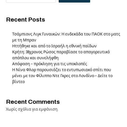
Recent Posts
Τσάμπιονς Λιγκ Γυναικών: Η ενδεκάδα του ΠΑΟΚ στο ματς
με τη Μπραν
Ηττήθηκε και από το Ισραήλ η εθνική παίδων
Κρήτη: 38χρονος Ρώσος παραβίασε το απαγορευτικό
απόπλου και συνελήφθη
Απόφαση – πρόκληση για τις υποκλοπές
Η Νίνα Φλορ παρουσιάζει το εντυπωσιακό σπίτι που
μένει με τον Φίλιππο Ντε Γκρες στο Λονδίνο – Δείτε το
βίντεο
Recent Comments
Χωρίς σχόλια για εμφάνιση.