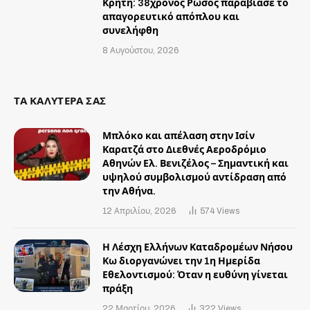
Κρήτη: 38χρονος Ρώσος παραβίασε το
απαγορευτικό απόπλου και
συνελήφθη
8 Αυγούστου, 2026
ΤΑ ΚΑΛΥΤΕΡΑ ΣΑΣ
Μπλόκο και απέλαση στην Ισίν
Καρατζά στο Διεθνές Αεροδρόμιο
Αθηνών Ελ. Βενιζέλος – Σημαντική και
υψηλού συμβολισμού αντίδραση από
την Αθήνα.
12 Απριλίου, 2026
574
Views
Η Λέσχη Ελλήνων Καταδρομέων Νήσου
Κω διοργανώνει την 1η Ημερίδα
Εθελοντισμού: Όταν η ευθύνη γίνεται
πράξη
22 Μαρτίου, 2026
322
Views